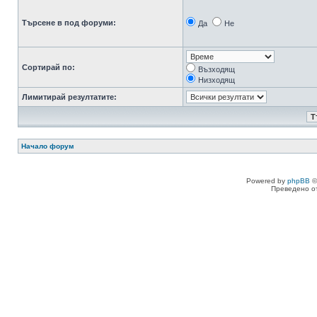
Търсене в под форуми:
Да
Не
Сортирай по:
Възходящ
Низходящ
Лимитирай резултатите:
Начало форум
Powered by
phpBB
©
Преведено о