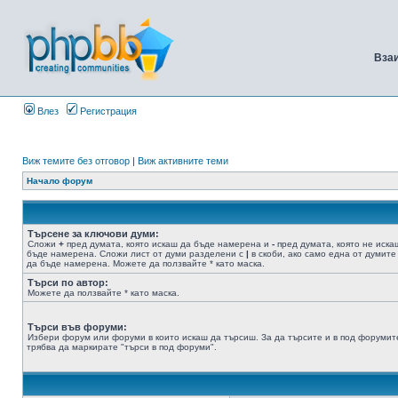
Вза
Влез
Регистрация
Виж темите без отговор
|
Виж активните теми
Начало форум
Търсене за ключови думи:
Сложи
+
пред думата, която искаш да бъде намерена и
-
пред думата, която не иска
бъде намерена. Сложи лист от думи разделени с
|
в скоби, ако само една от думите
да бъде намерена. Можете да ползвайте * като маска.
Търси по автор:
Можете да ползвайте * като маска.
Търси във форуми:
Избери форум или форуми в които искаш да търсиш. За да търсите и в под форумит
трябва да маркирате "търси в под форуми".