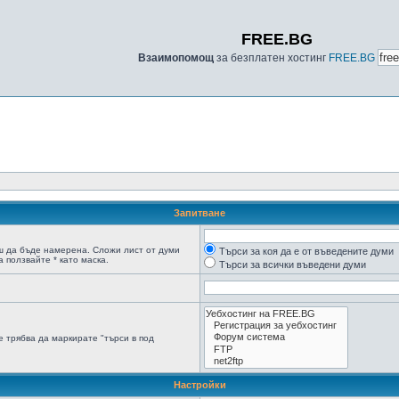
FREE.BG
Взаимопомощ
за безплатен хостинг
FREE.BG
Запитване
ш да бъде намерена. Сложи лист от думи
Търси за коя да е от въведените думи
 ползвайте * като маска.
Търси за всички въведени думи
 трябва да маркирате "търси в под
Настройки