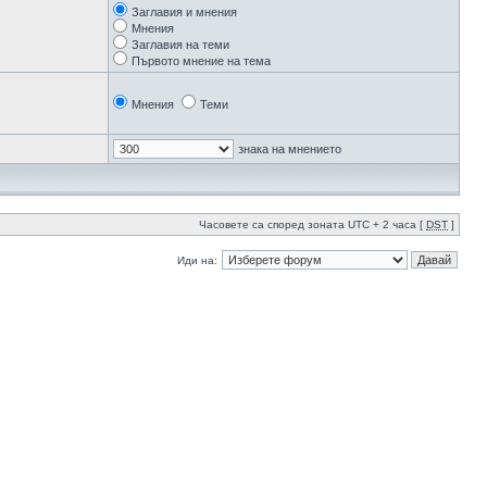
Заглавия и мнения
Мнения
Заглавия на теми
Първото мнение на тема
Мнения
Теми
знака на мнението
Часовете са според зоната UTC + 2 часа [
DST
]
Иди на: