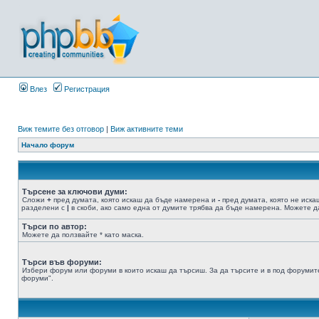
Влез
Регистрация
Виж темите без отговор
|
Виж активните теми
Начало форум
Търсене за ключови думи:
Сложи
+
пред думата, която искаш да бъде намерена и
-
пред думата, която не иска
разделени с
|
в скоби, ако само една от думите трябва да бъде намерена. Можете да
Търси по автор:
Можете да ползвайте * като маска.
Търси във форуми:
Избери форум или форуми в които искаш да търсиш. За да търсите и в под форумите
форуми".