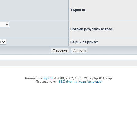
Търси в:
Покажи резултатите като:
Върни първите:
Powered by
phpBB
© 2000, 2002, 2005, 2007 phpBB Group
Преведено от:
SEO блог на Йоан Арнаудов