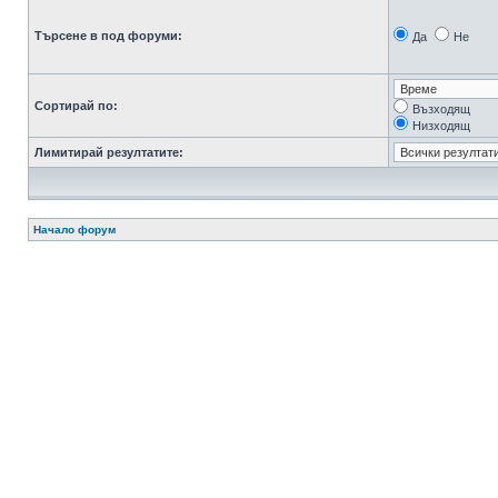
Търсене в под форуми:
Да
Не
Сортирай по:
Възходящ
Низходящ
Лимитирай резултатите:
Начало форум