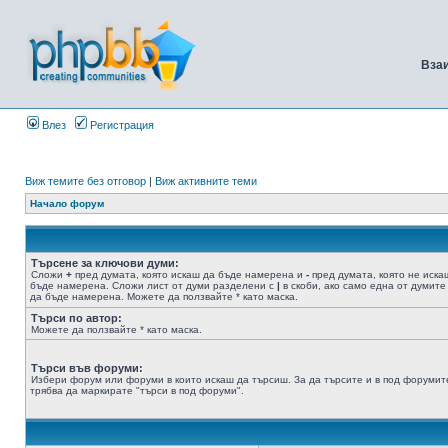
Вза
Влез
Регистрация
Виж темите без отговор
|
Виж активните теми
Начало форум
Търсене за ключови думи:
Сложи
+
пред думата, която искаш да бъде намерена и
-
пред думата, която не иска
бъде намерена. Сложи лист от думи разделени с
|
в скоби, ако само една от думите
да бъде намерена. Можете да ползвайте * като маска.
Търси по автор:
Можете да ползвайте * като маска.
Търси във форуми:
Избери форум или форуми в които искаш да търсиш. За да търсите и в под форумит
трябва да маркирате "търси в под форуми".