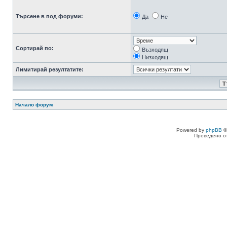
Търсене в под форуми:
Да
Не
Сортирай по:
Възходящ
Низходящ
Лимитирай резултатите:
Начало форум
Powered by
phpBB
©
Преведено о