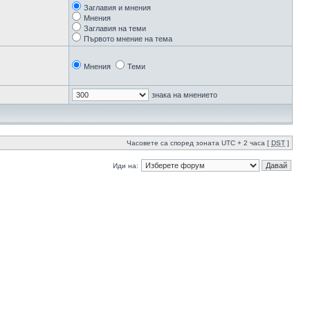
Заглавия и мнения
Мнения
Заглавия на теми
Първото мнение на тема
Мнения
Теми
знака на мнението
Часовете са според зоната UTC + 2 часа [
DST
]
Иди на: