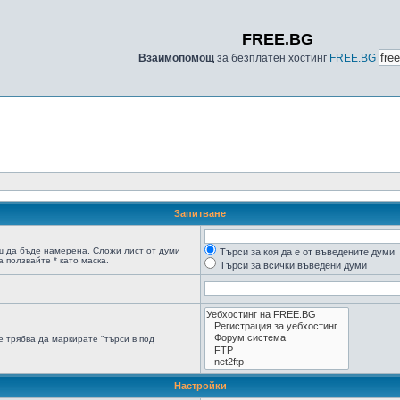
FREE.BG
Взаимопомощ
за безплатен хостинг
FREE.BG
Запитване
ш да бъде намерена. Сложи лист от думи
Търси за коя да е от въведените думи
 ползвайте * като маска.
Търси за всички въведени думи
 трябва да маркирате "търси в под
Настройки