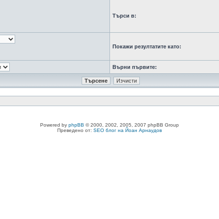
Търси в:
Покажи резултатите като:
Върни първите:
Powered by
phpBB
© 2000, 2002, 2005, 2007 phpBB Group
Преведено от:
SEO блог на Йоан Арнаудов