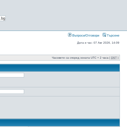
Въпроси/Отговори
Търсене
Дата и час: 07 Авг 2026, 14:09
Часовете са според зоната UTC + 2 часа [
DST
]