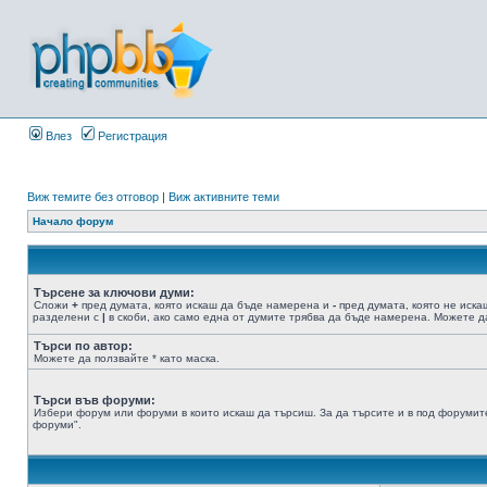
Влез
Регистрация
Виж темите без отговор
|
Виж активните теми
Начало форум
Търсене за ключови думи:
Сложи
+
пред думата, която искаш да бъде намерена и
-
пред думата, която не иска
разделени с
|
в скоби, ако само една от думите трябва да бъде намерена. Можете да
Търси по автор:
Можете да ползвайте * като маска.
Търси във форуми:
Избери форум или форуми в които искаш да търсиш. За да търсите и в под форумите
форуми".