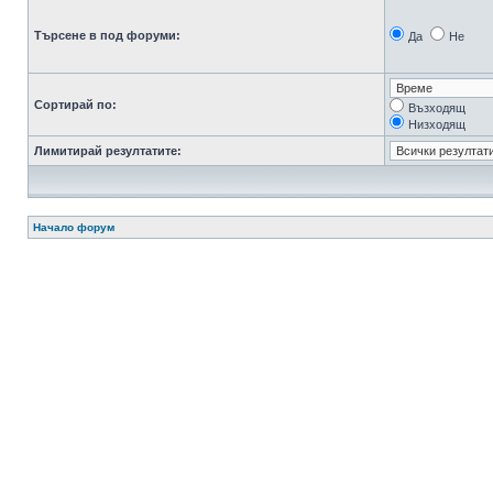
Търсене в под форуми:
Да
Не
Сортирай по:
Възходящ
Низходящ
Лимитирай резултатите:
Начало форум