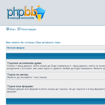
Влез
Регистрация
Виж темите без отговор
|
Виж активните теми
Начало форум
Търсене за ключови думи:
Сложи
+
пред думата, която искаш да бъде намерена и
-
пред думата, която не иска
разделени с
|
в скоби, ако само една от думите трябва да бъде намерена. Можете да
Търси по автор:
Можете да ползвайте * като маска.
Търси във форуми:
Избери форум или форуми в които искаш да търсиш. За да търсите и в под форумите
форуми".