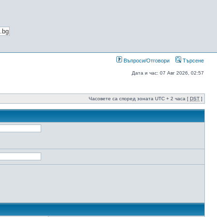
Въпроси/Отговори
Търсене
Дата и час: 07 Авг 2026, 02:57
Часовете са според зоната UTC + 2 часа [
DST
]