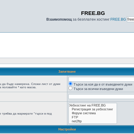
FREE.BG
Взаимопомощ
за безплатен хостинг
FREE.BG
Запитване
ш да бъде намерена. Сложи лист от думи
Търси за коя да е от въведените думи
 ползвайте * като маска.
Търси за всички въведени думи
 трябва да маркирате "търси в под
Настройки