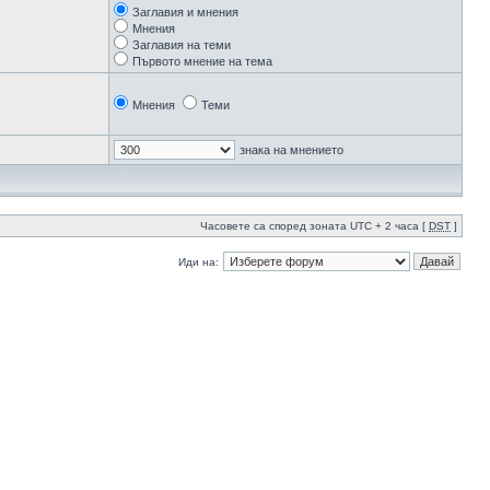
Заглавия и мнения
Мнения
Заглавия на теми
Първото мнение на тема
Мнения
Теми
знака на мнението
Часовете са според зоната UTC + 2 часа [
DST
]
Иди на: