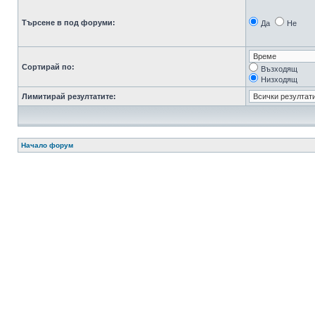
Търсене в под форуми:
Да
Не
Сортирай по:
Възходящ
Низходящ
Лимитирай резултатите:
Начало форум