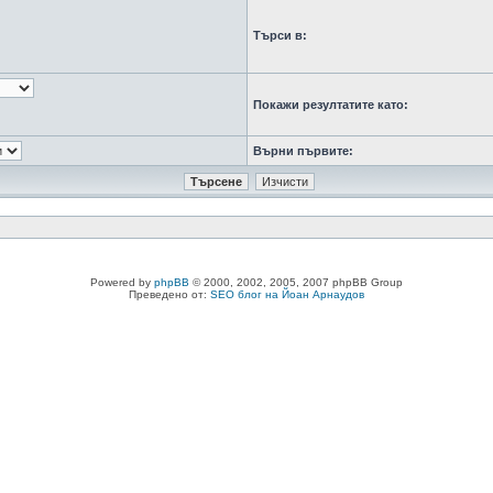
Търси в:
Покажи резултатите като:
Върни първите:
Powered by
phpBB
© 2000, 2002, 2005, 2007 phpBB Group
Преведено от:
SEO блог на Йоан Арнаудов