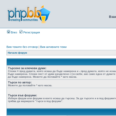
Вза
Влез
Регистрация
Виж темите без отговор
|
Виж активните теми
Начало форум
Търсене за ключови думи:
Сложи
+
пред думата, която искаш да бъде намерена и
-
пред думата, която не иска
бъде намерена. Сложи лист от думи разделени с
|
в скоби, ако само една от думите
да бъде намерена. Можете да ползвайте * като маска.
Търси по автор:
Можете да ползвайте * като маска.
Търси във форуми:
Избери форум или форуми в които искаш да търсиш. За да търсите и в под форумит
трябва да маркирате "търси в под форуми".