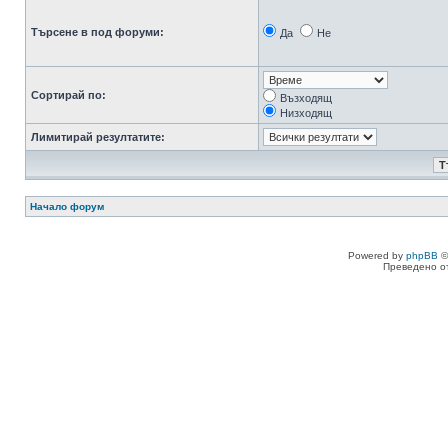
Търсене в под форуми:
Да
Не
Сортирай по:
Възходящ
Низходящ
Лимитирай резултатите:
Начало форум
Powered by
phpBB
©
Преведено о