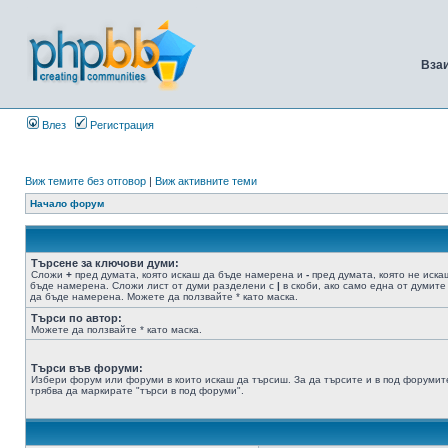
Вза
Влез
Регистрация
Виж темите без отговор
|
Виж активните теми
Начало форум
Търсене за ключови думи:
Сложи
+
пред думата, която искаш да бъде намерена и
-
пред думата, която не иска
бъде намерена. Сложи лист от думи разделени с
|
в скоби, ако само една от думите
да бъде намерена. Можете да ползвайте * като маска.
Търси по автор:
Можете да ползвайте * като маска.
Търси във форуми:
Избери форум или форуми в които искаш да търсиш. За да търсите и в под форумит
трябва да маркирате "търси в под форуми".