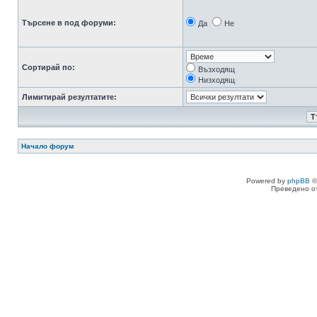
Търсене в под форуми:
Да
Не
Сортирай по:
Възходящ
Низходящ
Лимитирай резултатите:
Начало форум
Powered by
phpBB
©
Преведено о