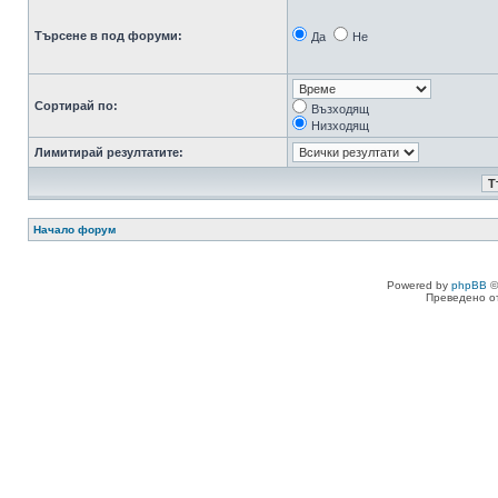
Търсене в под форуми:
Да
Не
Сортирай по:
Възходящ
Низходящ
Лимитирай резултатите:
Начало форум
Powered by
phpBB
©
Преведено о