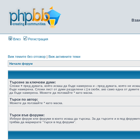
Вза
Влез
Регистрация
Виж темите без отговор
|
Виж активните теми
Начало форум
Търсене за ключови думи:
Сложи
+
пред думата, която искаш да бъде намерена и
-
пред думата, която не иска
бъде намерена. Сложи лист от думи разделени с
|
в скоби, ако само една от думите
да бъде намерена. Можете да ползвайте * като маска.
Търси по автор:
Можете да ползвайте * като маска.
Търси във форуми:
Избери форум или форуми в които искаш да търсиш. За да търсите и в под форумит
трябва да маркирате "търси в под форуми".