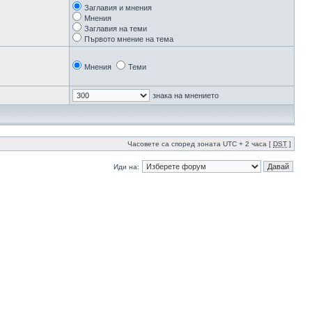
Заглавия и мнения
Мнения
Заглавия на теми
Първото мнение на тема
Мнения
Теми
знака на мнението
Часовете са според зоната UTC + 2 часа [
DST
]
Иди на: