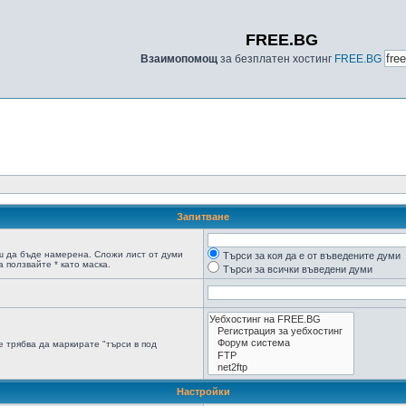
FREE.BG
Взаимопомощ
за безплатен хостинг
FREE.BG
Запитване
ш да бъде намерена. Сложи лист от думи
Търси за коя да е от въведените думи
 ползвайте * като маска.
Търси за всички въведени думи
 трябва да маркирате "търси в под
Настройки