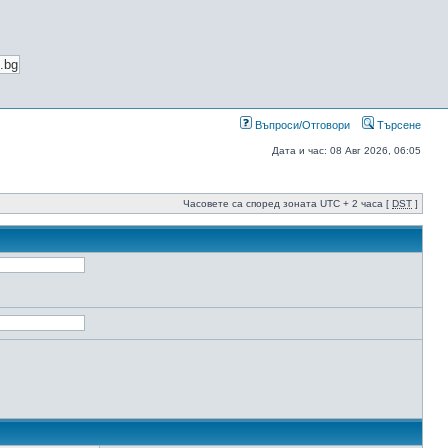
Въпроси/Отговори
Търсене
Дата и час: 08 Авг 2026, 06:05
Часовете са според зоната UTC + 2 часа [
DST
]