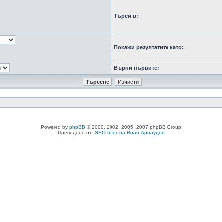
Търси в:
Покажи резултатите като:
Върни първите:
Powered by
phpBB
© 2000, 2002, 2005, 2007 phpBB Group
Преведено от:
SEO блог на Йоан Арнаудов