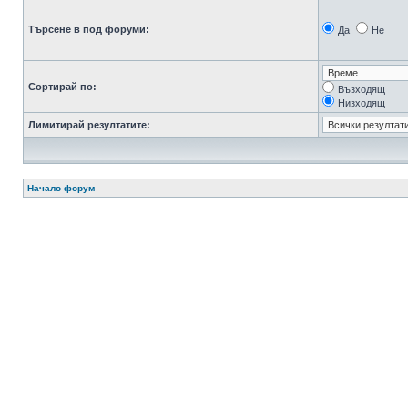
Търсене в под форуми:
Да
Не
Сортирай по:
Възходящ
Низходящ
Лимитирай резултатите:
Начало форум