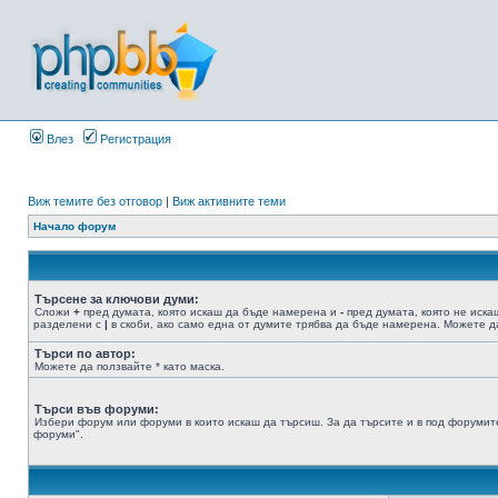
Влез
Регистрация
Виж темите без отговор
|
Виж активните теми
Начало форум
Търсене за ключови думи:
Сложи
+
пред думата, която искаш да бъде намерена и
-
пред думата, която не иска
разделени с
|
в скоби, ако само една от думите трябва да бъде намерена. Можете да
Търси по автор:
Можете да ползвайте * като маска.
Търси във форуми:
Избери форум или форуми в които искаш да търсиш. За да търсите и в под форумите
форуми".