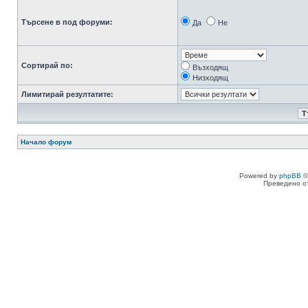
Търсене в под форуми:
Да
Не
Сортирай по:
Възходящ
Низходящ
Лимитирай резултатите:
Начало форум
Powered by
phpBB
©
Преведено о