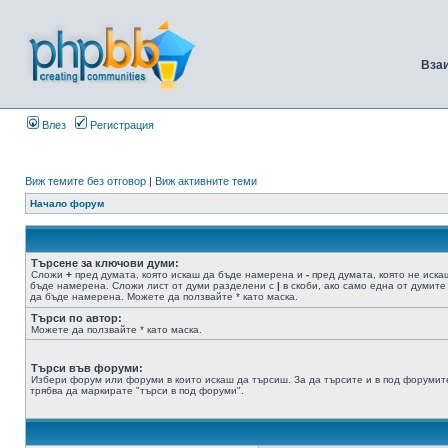
Вза
Влез
Регистрация
Виж темите без отговор
|
Виж активните теми
Начало форум
Търсене за ключови думи:
Сложи
+
пред думата, която искаш да бъде намерена и
-
пред думата, която не иска
бъде намерена. Сложи лист от думи разделени с
|
в скоби, ако само една от думите
да бъде намерена. Можете да ползвайте * като маска.
Търси по автор:
Можете да ползвайте * като маска.
Търси във форуми:
Избери форум или форуми в които искаш да търсиш. За да търсите и в под форумит
трябва да маркирате "търси в под форуми".