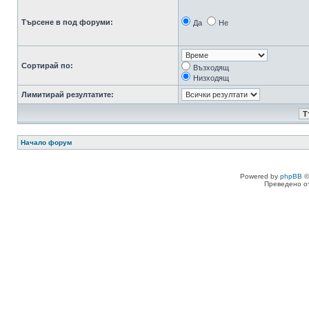
Търсене в под форуми:
Да
Не
Сортирай по:
Възходящ
Низходящ
Лимитирай резултатите:
Начало форум
Powered by
phpBB
©
Преведено о