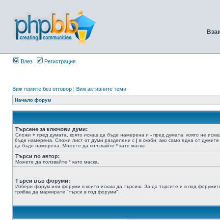
Вза
Влез
Регистрация
Виж темите без отговор
|
Виж активните теми
Начало форум
Търсене за ключови думи:
Сложи
+
пред думата, която искаш да бъде намерена и
-
пред думата, която не иска
бъде намерена. Сложи лист от думи разделени с
|
в скоби, ако само една от думите
да бъде намерена. Можете да ползвайте * като маска.
Търси по автор:
Можете да ползвайте * като маска.
Търси във форуми:
Избери форум или форуми в които искаш да търсиш. За да търсите и в под форумит
трябва да маркирате "търси в под форуми".