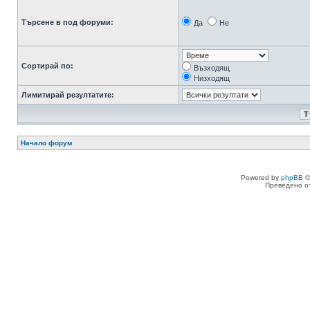
Търсене в под форуми:
Да
Не
Сортирай по:
Възходящ
Низходящ
Лимитирай резултатите:
Начало форум
Powered by
phpBB
©
Преведено о