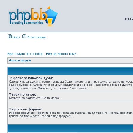
Вза
Влез
Регистрация
Виж темите без отговор
|
Виж активните теми
Начало форум
Търсене за ключови думи:
Сложи
+
пред думата, която искаш да бъде намерена и
-
пред думата, която не иска
бъде намерена. Сложи лист от думи разделени с
|
в скоби, ако само една от думите
да бъде намерена. Можете да ползвайте * като маска.
Търси по автор:
Можете да ползвайте * като маска.
Търси във форуми:
Избери форум или форуми в които искаш да търсиш. За да търсите и в под форумит
трябва да маркирате "търси в под форуми".