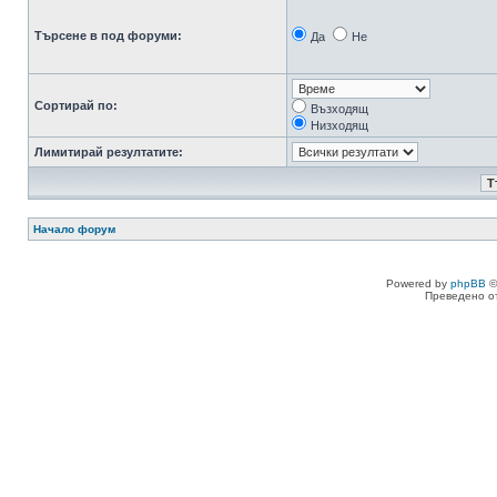
Търсене в под форуми:
Да
Не
Сортирай по:
Възходящ
Низходящ
Лимитирай резултатите:
Начало форум
Powered by
phpBB
©
Преведено о