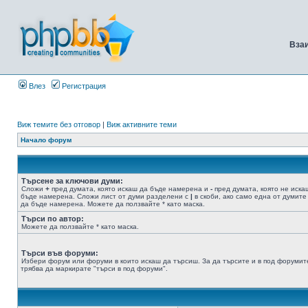
Вза
Влез
Регистрация
Виж темите без отговор
|
Виж активните теми
Начало форум
Търсене за ключови думи:
Сложи
+
пред думата, която искаш да бъде намерена и
-
пред думата, която не иска
бъде намерена. Сложи лист от думи разделени с
|
в скоби, ако само една от думите
да бъде намерена. Можете да ползвайте * като маска.
Търси по автор:
Можете да ползвайте * като маска.
Търси във форуми:
Избери форум или форуми в които искаш да търсиш. За да търсите и в под форумит
трябва да маркирате "търси в под форуми".