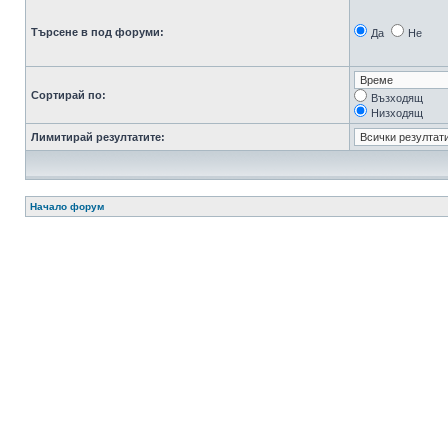
Търсене в под форуми:
Да
Не
Сортирай по:
Възходящ
Низходящ
Лимитирай резултатите:
Начало форум