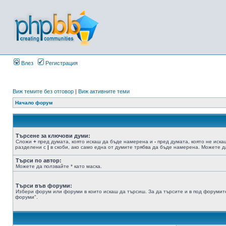
Влез
Регистрация
Виж темите без отговор
|
Виж активните теми
Начало форум
Търсене за ключови думи:
Сложи
+
пред думата, която искаш да бъде намерена и
-
пред думата, която не иска
разделени с
|
в скоби, ако само една от думите трябва да бъде намерена. Можете да
Търси по автор:
Можете да ползвайте * като маска.
Търси във форуми:
Избери форум или форуми в които искаш да търсиш. За да търсите и в под форумите
форуми".