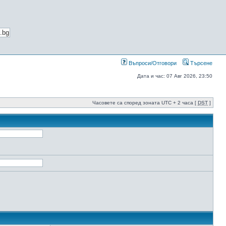
Въпроси/Отговори
Търсене
Дата и час: 07 Авг 2026, 23:50
Часовете са според зоната UTC + 2 часа [
DST
]