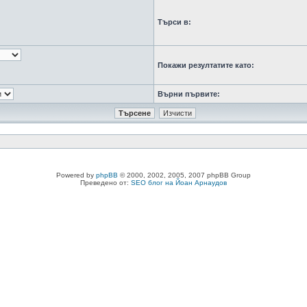
Търси в:
Покажи резултатите като:
Върни първите:
Powered by
phpBB
© 2000, 2002, 2005, 2007 phpBB Group
Преведено от:
SEO блог на Йоан Арнаудов