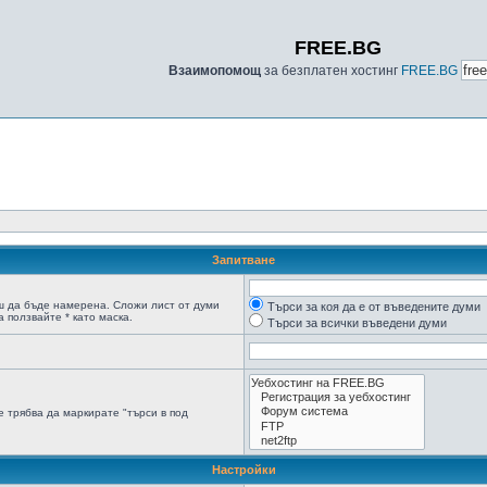
FREE.BG
Взаимопомощ
за безплатен хостинг
FREE.BG
Запитване
ш да бъде намерена. Сложи лист от думи
Търси за коя да е от въведените думи
 ползвайте * като маска.
Търси за всички въведени думи
 трябва да маркирате "търси в под
Настройки