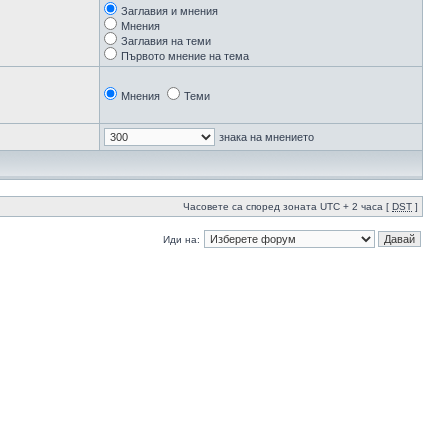
Заглавия и мнения
Мнения
Заглавия на теми
Първото мнение на тема
Мнения
Теми
знака на мнението
Часовете са според зоната UTC + 2 часа [
DST
]
Иди на: