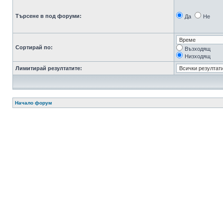
Търсене в под форуми:
Да
Не
Сортирай по:
Възходящ
Низходящ
Лимитирай резултатите:
Начало форум