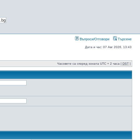
Въпроси/Отговори
Търсене
Дата и час: 07 Авг 2026, 13:43
Часовете са според зоната UTC + 2 часа [
DST
]