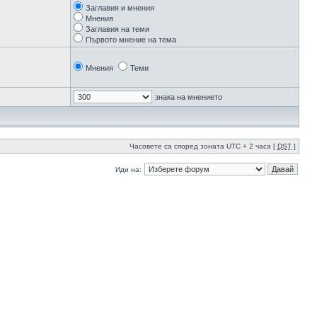
Заглавия и мнения
Мнения
Заглавия на теми
Първото мнение на тема
Мнения
Теми
знака на мнението
Часовете са според зоната UTC + 2 часа [
DST
]
Иди на: