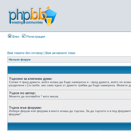
Влез
Регистрация
Виж темите без отговор
|
Виж активните теми
Начало форум
Търсене за ключови думи:
Сложи
+
пред думата, която искаш да бъде намерена и
-
пред думата, която не иска
разделени с
|
в скоби, ако само една от думите трябва да бъде намерена. Можете да
Търси по автор:
Можете да ползвайте * като маска.
Търси във форуми:
Избери форум или форуми в които искаш да търсиш. За да търсите и в под форумите
форуми".