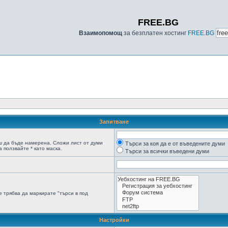
FREE.BG
Взаимопомощ
за безплатен хостинг
FREE.BG
Запитване
ш да бъде намерена. Сложи лист от думи
Търси за коя да е от въведените думи
 ползвайте * като маска.
Търси за всички въведени думи
 трябва да маркирате "търси в под
Настройки