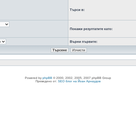
Търси в:
Покажи резултатите като:
Върни първите:
Powered by
phpBB
© 2000, 2002, 2005, 2007 phpBB Group
Преведено от:
SEO блог на Йоан Арнаудов