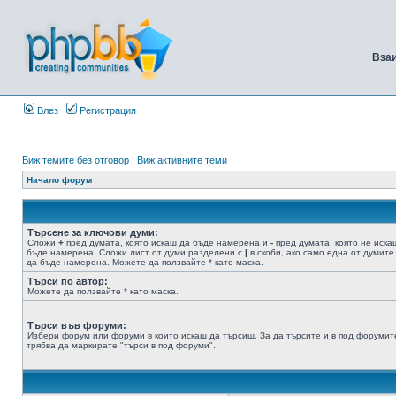
Вза
Влез
Регистрация
Виж темите без отговор
|
Виж активните теми
Начало форум
Търсене за ключови думи:
Сложи
+
пред думата, която искаш да бъде намерена и
-
пред думата, която не иска
бъде намерена. Сложи лист от думи разделени с
|
в скоби, ако само една от думите
да бъде намерена. Можете да ползвайте * като маска.
Търси по автор:
Можете да ползвайте * като маска.
Търси във форуми:
Избери форум или форуми в които искаш да търсиш. За да търсите и в под форумит
трябва да маркирате "търси в под форуми".