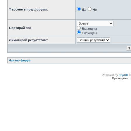
Търсене в под форуми:
Да
Не
Сортирай по:
Възходящ
Низходящ
Лимитирай резултатите:
Начало форум
Powered by
phpBB
©
Преведено о