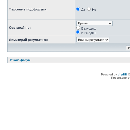
Търсене в под форуми:
Да
Не
Сортирай по:
Възходящ
Низходящ
Лимитирай резултатите:
Начало форум
Powered by
phpBB
©
Преведено о