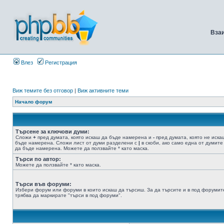
Вза
Влез
Регистрация
Виж темите без отговор
|
Виж активните теми
Начало форум
Търсене за ключови думи:
Сложи
+
пред думата, която искаш да бъде намерена и
-
пред думата, която не иска
бъде намерена. Сложи лист от думи разделени с
|
в скоби, ако само една от думите
да бъде намерена. Можете да ползвайте * като маска.
Търси по автор:
Можете да ползвайте * като маска.
Търси във форуми:
Избери форум или форуми в които искаш да търсиш. За да търсите и в под форумит
трябва да маркирате "търси в под форуми".