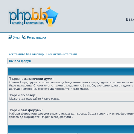
Вза
Влез
Регистрация
Виж темите без отговор
|
Виж активните теми
Начало форум
Търсене за ключови думи:
Сложи
+
пред думата, която искаш да бъде намерена и
-
пред думата, която не иска
бъде намерена. Сложи лист от думи разделени с
|
в скоби, ако само една от думите
да бъде намерена. Можете да ползвайте * като маска.
Търси по автор:
Можете да ползвайте * като маска.
Търси във форуми:
Избери форум или форуми в които искаш да търсиш. За да търсите и в под форумит
трябва да маркирате "търси в под форуми".