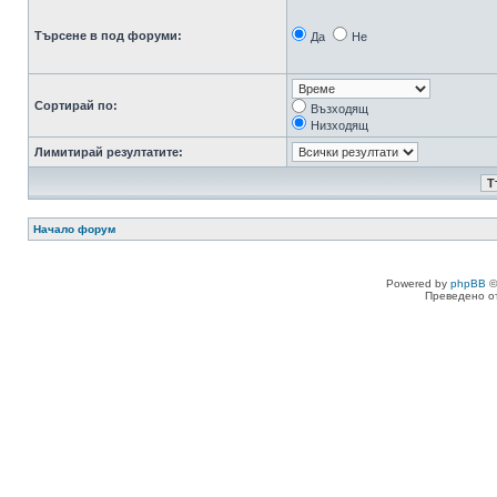
Търсене в под форуми:
Да
Не
Сортирай по:
Възходящ
Низходящ
Лимитирай резултатите:
Начало форум
Powered by
phpBB
©
Преведено о