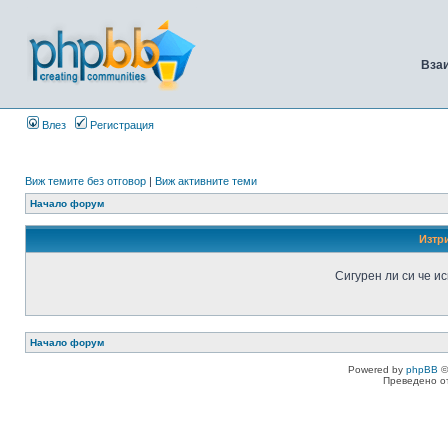
Вза
Влез
Регистрация
Виж темите без отговор
|
Виж активните теми
Начало форум
Изтр
Сигурен ли си че и
Начало форум
Powered by
phpBB
©
Преведено о