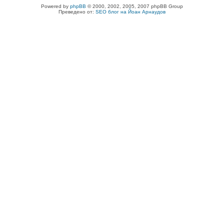
Powered by
phpBB
© 2000, 2002, 2005, 2007 phpBB Group
Преведено от:
SEO блог на Йоан Арнаудов