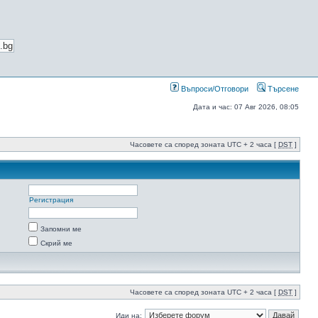
Въпроси/Отговори
Търсене
Дата и час: 07 Авг 2026, 08:05
Часовете са според зоната UTC + 2 часа [
DST
]
Регистрация
Запомни ме
Скрий ме
Часовете са според зоната UTC + 2 часа [
DST
]
Иди на: