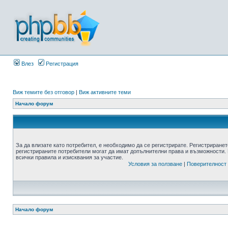
Влез
Регистрация
Виж темите без отговор
|
Виж активните теми
Начало форум
За да влизате като потребител, е необходимо да се регистрирате. Регистриранет
регистрираните потребители могат да имат допълнителни права и възможности. 
всички правила и изисквания за участие.
Условия за ползване
|
Поверителност
Начало форум