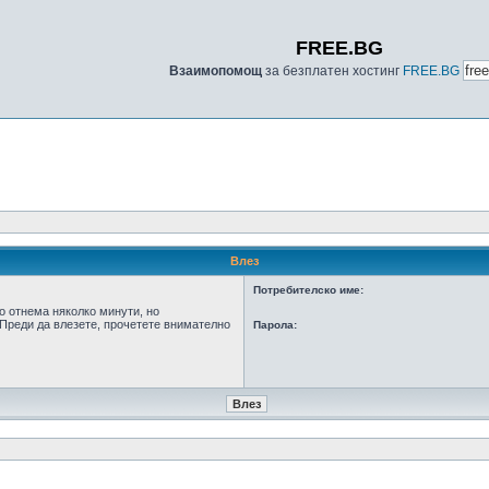
FREE.BG
Взаимопомощ
за безплатен хостинг
FREE.BG
Влез
Потребителско име:
о отнема няколко минути, но
Преди да влезете, прочетете внимателно
Парола: