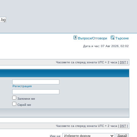
Въпроси/Отговори
Търсене
Дата и час: 07 Авг 2026, 02:02
Часовете са според зоната UTC + 2 часа [
DST
]
Регистрация
Запомни ме
Скрий ме
Часовете са според зоната UTC + 2 часа [
DST
]
Иди на: