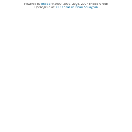
Powered by
phpBB
© 2000, 2002, 2005, 2007 phpBB Group
Преведено от:
SEO блог на Йоан Арнаудов