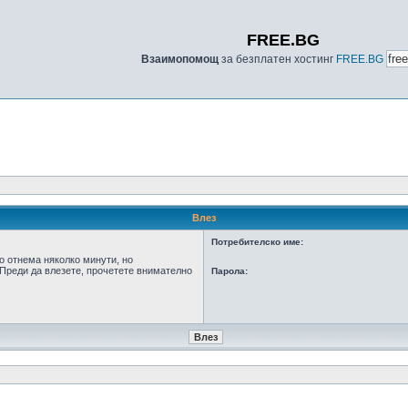
FREE.BG
Взаимопомощ
за безплатен хостинг
FREE.BG
Влез
Потребителско име:
о отнема няколко минути, но
Преди да влезете, прочетете внимателно
Парола: