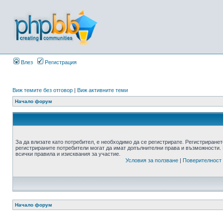
Влез
Регистрация
Виж темите без отговор
|
Виж активните теми
Начало форум
За да влизате като потребител, е необходимо да се регистрирате. Регистриранет
регистрираните потребители могат да имат допълнителни права и възможности. 
всички правила и изисквания за участие.
Условия за ползване
|
Поверителност
Начало форум