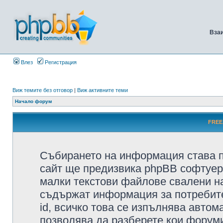
Вза
Влез
Регистрация
Виж темите без отговор
|
Виж активните теми
Начало форум
FREE
Събирането на информация става п
сайт ще предизвика phpBB софтуера
малки текстови файлове свалени н
съдържат информация за потребител
id, всичко това се изпълнява автом
позволява да разберете кои форуми/