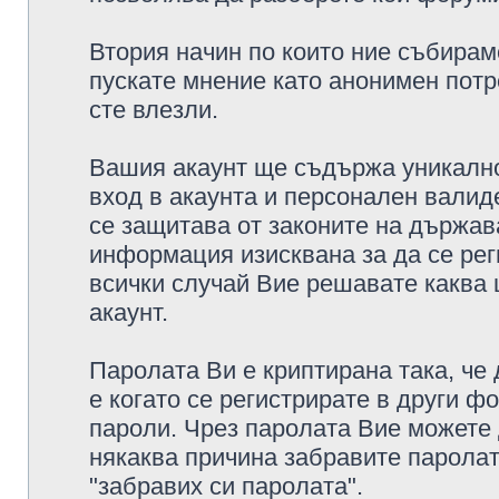
Втория начин по които ние събирам
пускате мнение като анонимен потр
сте влезли.
Вашия акаунт ще съдържа уникално
вход в акаунта и персонален валид
се защитава от законите на държава
информация изисквана за да се рег
всички случай Вие решавате каква
акаунт.
Паролата Ви е криптирана така, че
е когато се регистрирате в други ф
пароли. Чрез паролата Вие можете д
някаква причина забравите паролат
"забравих си паролата".