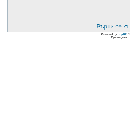
Върни се къ
Powered by
phpBB
©
Преведено о