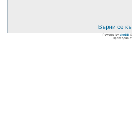
Върни се къ
Powered by
phpBB
©
Преведено о