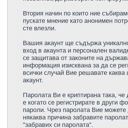
Втория начин по които ние събирам
пускате мнение като анонимен потр
сте влезли.
Вашия акаунт ще съдържа уникално
вход в акаунта и персонален валид
се защитава от законите на държава
информация изисквана за да се рег
всички случай Вие решавате каква
акаунт.
Паролата Ви е криптирана така, че
е когато се регистрирате в други ф
пароли. Чрез паролата Вие можете д
някаква причина забравите паролат
"забравих си паролата".