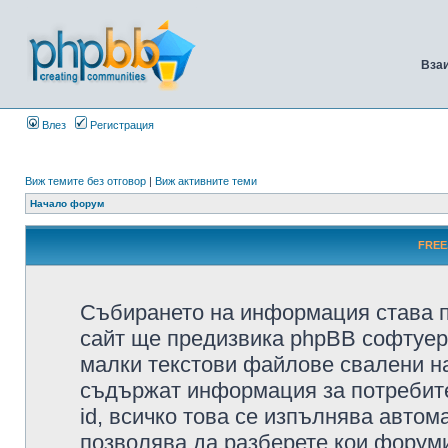
Вза
Влез
Регистрация
Виж темите без отговор
|
Виж активните теми
Начало форум
FREE
Събирането на информация става п
сайт ще предизвика phpBB софтуера
малки текстови файлове свалени н
съдържат информация за потребител
id, всичко това се изпълнява автом
позволява да разберете кои форуми/