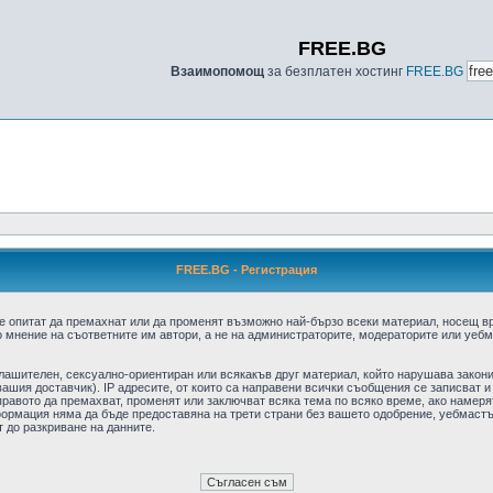
FREE.BG
Взаимопомощ
за безплатен хостинг
FREE.BG
FREE.BG - Регистрация
е опитат да премахнат или да променят възможно най-бързо всеки материал, носещ в
 мнение на съответните им автори, а не на администраторите, модераторите или уебма
плашителен, сексуално-ориентиран или всякакъв друг материал, който нарушава закон
ашия доставчик). IP адресите, от които са направени всички съобщения се записват и
авото да премахват, променят или заключват всяка тема по всяко време, ако намерят
формация няма да бъде предоставяна на трети страни без вашето одобрение, уебмастъ
т до разкриване на данните.