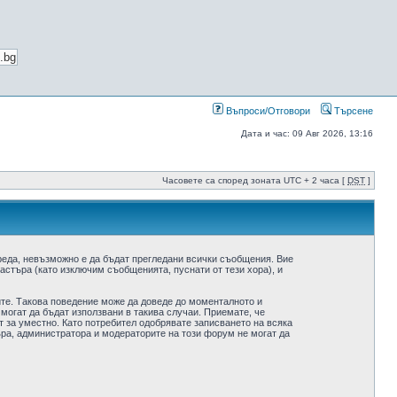
Въпроси/Отговори
Търсене
Дата и час: 09 Авг 2026, 13:16
Часовете са според зоната UTC + 2 часа [
DST
]
реда, невъзможно е да бъдат прегледани всички съобщения. Вие
стъра (като изключим съобщенията, пуснати от тези хора), и
ите. Такова поведение може да доведе до моменталното и
 могат да бъдат използвани в такива случаи. Приемате, че
 за уместно. Като потребител одобрявате записването на всяка
ра, администратора и модераторите на този форум не могат да