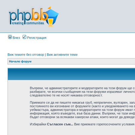
Влез
Регистрация
Виж темите без отговор
|
Виж активните теми
Начало форум
Въпреки, че администраторите и модераторите на този форум ще с
разбирате, че всички съобщения на тези форуми изразяват личното
следователно те не носят никаква отговорност.
Приемате се да не пишете никакъв груб, неприличен, вулгарен, за
постоянното ви изгонване от форумите (както и уведомяването на в
уебмастъра, администратора и модераторите на този форум имат пр
информация, която въведете, във база данни. Въпреки, че тази ин
бъдат отговорни за всякакви хакерски атаки, които могат да доведа
Избирайки
Съгласен съм...
Вие приемате горепосочените условия