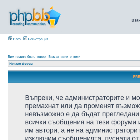
Вза
Влез
Регистрация
Виж темите без отговор
|
Виж активните теми
Начало форум
FRE
Въпреки, че администраторите и мо
премахнат или да променят възмож
невъзможно е да бъдат прегледани 
всички съобщения на тези форуми 
им автори, а не на администратори
изключим съобщенията, пуснати от т