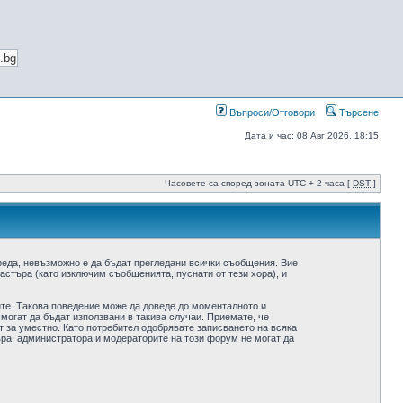
Въпроси/Отговори
Търсене
Дата и час: 08 Авг 2026, 18:15
Часовете са според зоната UTC + 2 часа [
DST
]
реда, невъзможно е да бъдат прегледани всички съобщения. Вие
стъра (като изключим съобщенията, пуснати от тези хора), и
ите. Такова поведение може да доведе до моменталното и
 могат да бъдат използвани в такива случаи. Приемате, че
 за уместно. Като потребител одобрявате записването на всяка
ра, администратора и модераторите на този форум не могат да