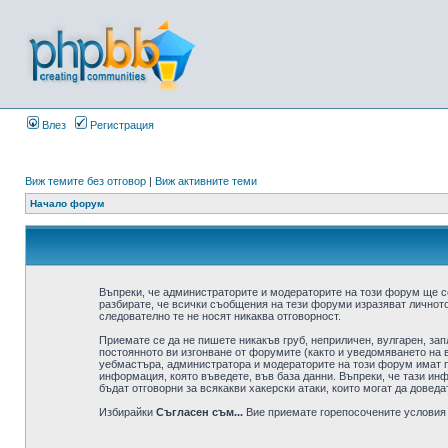
Влез
Регистрация
Виж темите без отговор
|
Виж активните теми
Начало форум
Въпреки, че администраторите и модераторите на този форум ще с
разбирате, че всички съобщения на тези форуми изразяват личното
следователно те не носят никаква отговорност.
Приемате се да не пишете никакъв груб, неприличен, вулгарен, за
постоянното ви изгонване от форумите (както и уведомяването на в
уебмастъра, администратора и модераторите на този форум имат пр
информация, която въведете, във база данни. Въпреки, че тази ин
бъдат отговорни за всякакви хакерски атаки, които могат да доведа
Избирайки
Съгласен съм...
Вие приемате горепосочените условия