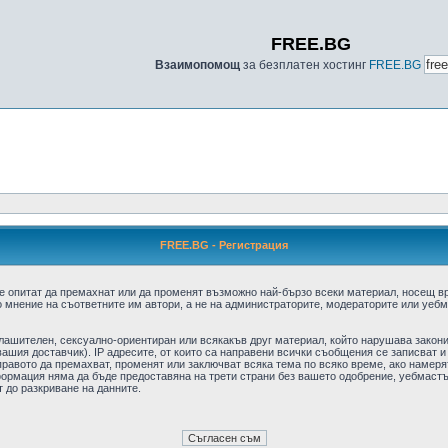
FREE.BG
Взаимопомощ
за безплатен хостинг
FREE.BG
FREE.BG - Регистрация
е опитат да премахнат или да променят възможно най-бързо всеки материал, носещ в
 мнение на съответните им автори, а не на администраторите, модераторите или уебма
плашителен, сексуално-ориентиран или всякакъв друг материал, който нарушава закон
ашия доставчик). IP адресите, от които са направени всички съобщения се записват и
авото да премахват, променят или заключват всяка тема по всяко време, ако намерят
формация няма да бъде предоставяна на трети страни без вашето одобрение, уебмастъ
т до разкриване на данните.