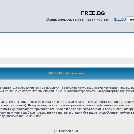
FREE.BG
Взаимопомощ
за безплатен хостинг
FREE.BG
FREE.BG - Регистрация
е опитат да премахнат или да променят възможно най-бързо всеки материал, носещ в
 мнение на съответните им автори, а не на администраторите, модераторите или уебма
плашителен, сексуално-ориентиран или всякакъв друг материал, който нарушава закон
ашия доставчик). IP адресите, от които са направени всички съобщения се записват и
авото да премахват, променят или заключват всяка тема по всяко време, ако намерят
формация няма да бъде предоставяна на трети страни без вашето одобрение, уебмастъ
т до разкриване на данните.