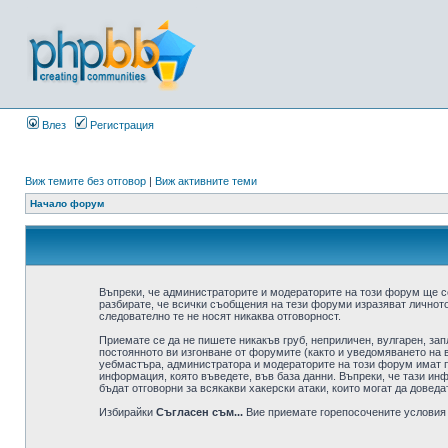
Влез
Регистрация
Виж темите без отговор
|
Виж активните теми
Начало форум
Въпреки, че администраторите и модераторите на този форум ще с
разбирате, че всички съобщения на тези форуми изразяват личното
следователно те не носят никаква отговорност.
Приемате се да не пишете никакъв груб, неприличен, вулгарен, за
постоянното ви изгонване от форумите (както и уведомяването на в
уебмастъра, администратора и модераторите на този форум имат пр
информация, която въведете, във база данни. Въпреки, че тази ин
бъдат отговорни за всякакви хакерски атаки, които могат да доведа
Избирайки
Съгласен съм...
Вие приемате горепосочените условия