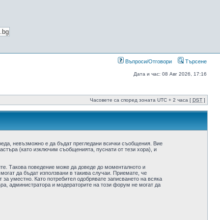
Въпроси/Отговори
Търсене
Дата и час: 08 Авг 2026, 17:16
Часовете са според зоната UTC + 2 часа [
DST
]
реда, невъзможно е да бъдат прегледани всички съобщения. Вие
стъра (като изключим съобщенията, пуснати от тези хора), и
ите. Такова поведение може да доведе до моменталното и
 могат да бъдат използвани в такива случаи. Приемате, че
 за уместно. Като потребител одобрявате записването на всяка
ра, администратора и модераторите на този форум не могат да