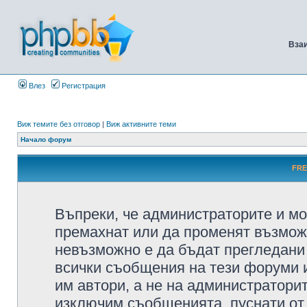
Вза
Влез
Регистрация
Виж темите без отговор
|
Виж активните теми
Начало форум
FRE
Въпреки, че администраторите и мо
премахнат или да променят възмож
невъзможно е да бъдат прегледани 
всички съобщения на тези форуми 
им автори, а не на администратори
изключим съобщенията, пуснати от т