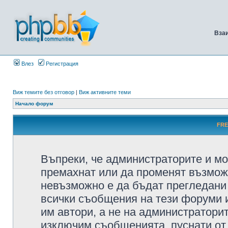
Вза
Влез
Регистрация
Виж темите без отговор
|
Виж активните теми
Начало форум
FRE
Въпреки, че администраторите и мо
премахнат или да променят възмож
невъзможно е да бъдат прегледани 
всички съобщения на тези форуми 
им автори, а не на администратори
изключим съобщенията, пуснати от т