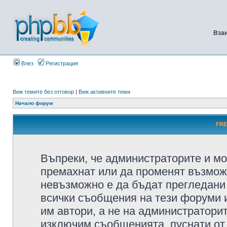
Вза
Влез
Регистрация
Виж темите без отговор
|
Виж активните теми
Начало форум
FRE
Въпреки, че администраторите и мо
премахнат или да променят възмож
невъзможно е да бъдат прегледани 
всички съобщения на тези форуми 
им автори, а не на администратори
изключим съобщенията, пуснати от т