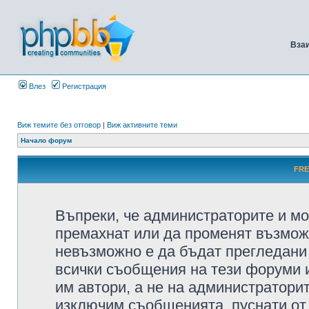
Вза
Влез
Регистрация
Виж темите без отговор
|
Виж активните теми
Начало форум
FRE
Въпреки, че администраторите и мо
премахнат или да променят възмож
невъзможно е да бъдат прегледани 
всички съобщения на тези форуми 
им автори, а не на администратори
изключим съобщенията, пуснати от т