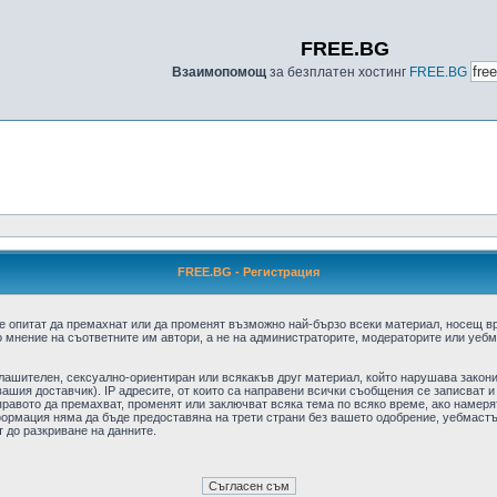
FREE.BG
Взаимопомощ
за безплатен хостинг
FREE.BG
FREE.BG - Регистрация
е опитат да премахнат или да променят възможно най-бързо всеки материал, носещ в
 мнение на съответните им автори, а не на администраторите, модераторите или уебма
плашителен, сексуално-ориентиран или всякакъв друг материал, който нарушава закон
ашия доставчик). IP адресите, от които са направени всички съобщения се записват и
авото да премахват, променят или заключват всяка тема по всяко време, ако намерят
формация няма да бъде предоставяна на трети страни без вашето одобрение, уебмастъ
т до разкриване на данните.