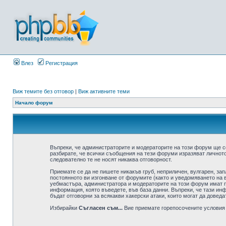
Влез
Регистрация
Виж темите без отговор
|
Виж активните теми
Начало форум
Въпреки, че администраторите и модераторите на този форум ще с
разбирате, че всички съобщения на тези форуми изразяват личното
следователно те не носят никаква отговорност.
Приемате се да не пишете никакъв груб, неприличен, вулгарен, за
постоянното ви изгонване от форумите (както и уведомяването на в
уебмастъра, администратора и модераторите на този форум имат пр
информация, която въведете, във база данни. Въпреки, че тази ин
бъдат отговорни за всякакви хакерски атаки, които могат да доведа
Избирайки
Съгласен съм...
Вие приемате горепосочените условия