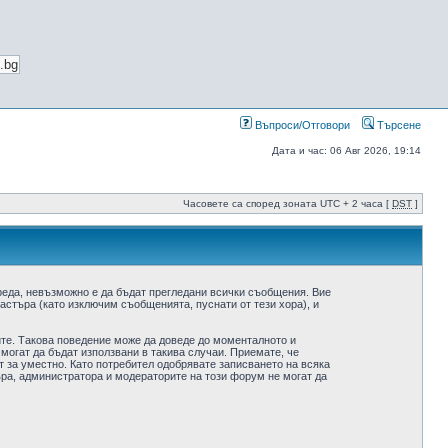
Въпроси/Отговори
Търсене
Дата и час: 06 Авг 2026, 19:14
Часовете са според зоната UTC + 2 часа [
DST
]
реда, невъзможно е да бъдат прегледани всички съобщения. Вие
стъра (като изключим съобщенията, пуснати от тези хора), и
ите. Такова поведение може да доведе до моменталното и
 могат да бъдат използвани в такива случаи. Приемате, че
 за уместно. Като потребител одобрявате записването на всяка
ра, администратора и модераторите на този форум не могат да