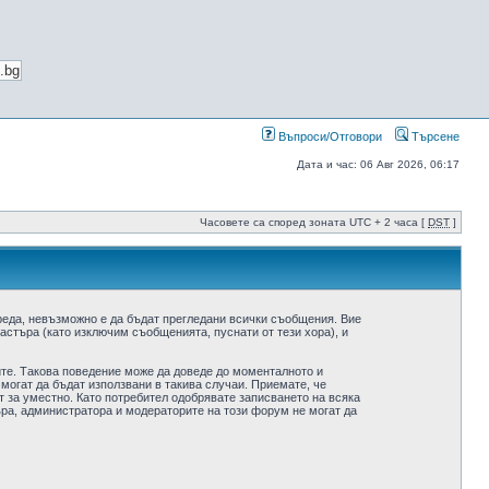
Въпроси/Отговори
Търсене
Дата и час: 06 Авг 2026, 06:17
Часовете са според зоната UTC + 2 часа [
DST
]
реда, невъзможно е да бъдат прегледани всички съобщения. Вие
стъра (като изключим съобщенията, пуснати от тези хора), и
ите. Такова поведение може да доведе до моменталното и
 могат да бъдат използвани в такива случаи. Приемате, че
 за уместно. Като потребител одобрявате записването на всяка
ра, администратора и модераторите на този форум не могат да