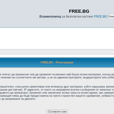
FREE.BG
Взаимопомощ
за безплатен хостинг
FREE.BG
FREE.BG - Регистрация
е опитат да премахнат или да променят възможно най-бързо всеки материал, носещ в
 мнение на съответните им автори, а не на администраторите, модераторите или уебма
плашителен, сексуално-ориентиран или всякакъв друг материал, който нарушава закон
ашия доставчик). IP адресите, от които са направени всички съобщения се записват и
авото да премахват, променят или заключват всяка тема по всяко време, ако намерят
формация няма да бъде предоставяна на трети страни без вашето одобрение, уебмастъ
т до разкриване на данните.