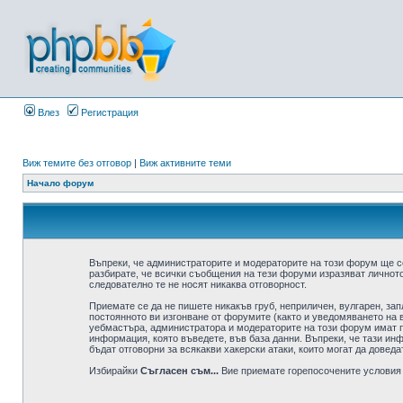
Влез
Регистрация
Виж темите без отговор
|
Виж активните теми
Начало форум
Въпреки, че администраторите и модераторите на този форум ще с
разбирате, че всички съобщения на тези форуми изразяват личното
следователно те не носят никаква отговорност.
Приемате се да не пишете никакъв груб, неприличен, вулгарен, за
постоянното ви изгонване от форумите (както и уведомяването на в
уебмастъра, администратора и модераторите на този форум имат пр
информация, която въведете, във база данни. Въпреки, че тази ин
бъдат отговорни за всякакви хакерски атаки, които могат да доведа
Избирайки
Съгласен съм...
Вие приемате горепосочените условия