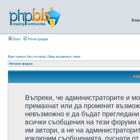
Вза
Влез
Регистрация
Виж темите без отговор
|
Виж активните теми
Начало форум
FRE
Въпреки, че администраторите и мо
премахнат или да променят възмож
невъзможно е да бъдат прегледани 
всички съобщения на тези форуми 
им автори, а не на администратори
изключим съобщенията, пуснати от т