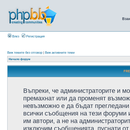
Вза
Влез
Регистрация
Виж темите без отговор
|
Виж активните теми
Начало форум
FRE
Въпреки, че администраторите и мо
премахнат или да променят възмож
невъзможно е да бъдат прегледани 
всички съобщения на тези форуми 
им автори, а не на администратори
изключим съобщенията, пуснати от т