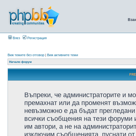
Вза
Влез
Регистрация
Виж темите без отговор
|
Виж активните теми
Начало форум
FRE
Въпреки, че администраторите и мо
премахнат или да променят възмож
невъзможно е да бъдат прегледани 
всички съобщения на тези форуми 
им автори, а не на администратори
изключим съобщенията, пуснати от т