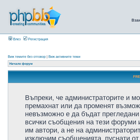
Вза
Влез
Регистрация
Виж темите без отговор
|
Виж активните теми
Начало форум
FRE
Въпреки, че администраторите и мо
премахнат или да променят възмож
невъзможно е да бъдат прегледани 
всички съобщения на тези форуми 
им автори, а не на администратори
изключим съобщенията, пуснати от т