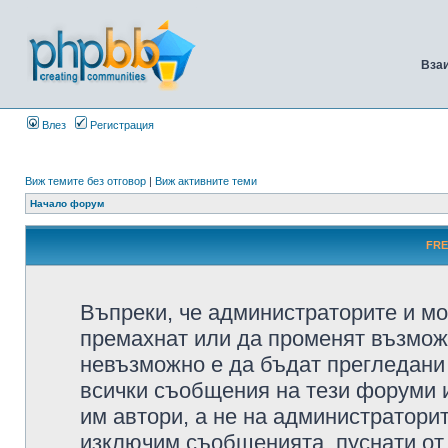
Вза
Влез
Регистрация
Виж темите без отговор
|
Виж активните теми
Начало форум
FRE
Въпреки, че администраторите и мо
премахнат или да променят възмож
невъзможно е да бъдат прегледани 
всички съобщения на тези форуми 
им автори, а не на администратори
изключим съобщенията, пуснати от т