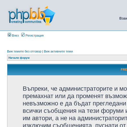
Вза
Влез
Регистрация
Виж темите без отговор
|
Виж активните теми
Начало форум
FRE
Въпреки, че администраторите и мо
премахнат или да променят възмож
невъзможно е да бъдат прегледани 
всички съобщения на тези форуми 
им автори, а не на администратори
изключим съобщенията, пуснати от т