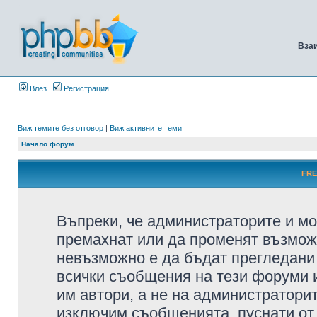
Вза
Влез
Регистрация
Виж темите без отговор
|
Виж активните теми
Начало форум
FRE
Въпреки, че администраторите и мо
премахнат или да променят възмож
невъзможно е да бъдат прегледани 
всички съобщения на тези форуми 
им автори, а не на администратори
изключим съобщенията, пуснати от т