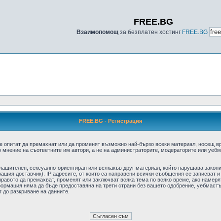
FREE.BG
Взаимопомощ
за безплатен хостинг
FREE.BG
FREE.BG - Регистрация
е опитат да премахнат или да променят възможно най-бързо всеки материал, носещ в
 мнение на съответните им автори, а не на администраторите, модераторите или уебма
плашителен, сексуално-ориентиран или всякакъв друг материал, който нарушава закон
ашия доставчик). IP адресите, от които са направени всички съобщения се записват и
авото да премахват, променят или заключват всяка тема по всяко време, ако намерят
формация няма да бъде предоставяна на трети страни без вашето одобрение, уебмастъ
т до разкриване на данните.