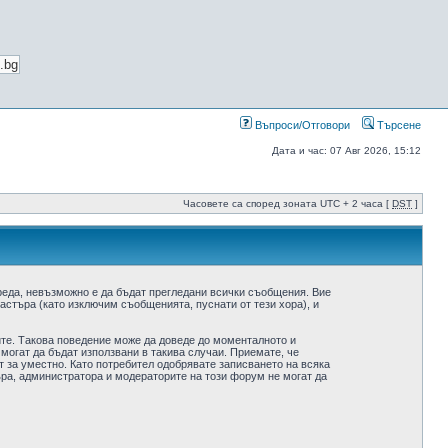
Въпроси/Отговори
Търсене
Дата и час: 07 Авг 2026, 15:12
Часовете са според зоната UTC + 2 часа [
DST
]
реда, невъзможно е да бъдат прегледани всички съобщения. Вие
стъра (като изключим съобщенията, пуснати от тези хора), и
ите. Такова поведение може да доведе до моменталното и
 могат да бъдат използвани в такива случаи. Приемате, че
 за уместно. Като потребител одобрявате записването на всяка
ра, администратора и модераторите на този форум не могат да