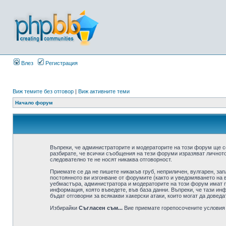
Влез
Регистрация
Виж темите без отговор
|
Виж активните теми
Начало форум
Въпреки, че администраторите и модераторите на този форум ще с
разбирате, че всички съобщения на тези форуми изразяват личното
следователно те не носят никаква отговорност.
Приемате се да не пишете никакъв груб, неприличен, вулгарен, за
постоянното ви изгонване от форумите (както и уведомяването на в
уебмастъра, администратора и модераторите на този форум имат пр
информация, която въведете, във база данни. Въпреки, че тази ин
бъдат отговорни за всякакви хакерски атаки, които могат да доведа
Избирайки
Съгласен съм...
Вие приемате горепосочените условия