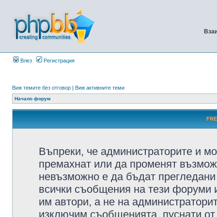
Вза
Влез
Регистрация
Виж темите без отговор
|
Виж активните теми
Начало форум
FRE
Въпреки, че администраторите и мо
премахнат или да променят възмож
невъзможно е да бъдат прегледани 
всички съобщения на тези форуми 
им автори, а не на администратори
изключим съобщенията, пуснати от т