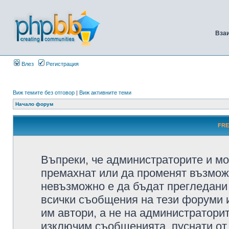
Вза
Влез
Регистрация
Виж темите без отговор
|
Виж активните теми
Начало форум
FRE
Въпреки, че администраторите и мо
премахнат или да променят възмож
невъзможно е да бъдат прегледани 
всички съобщения на тези форуми 
им автори, а не на администратори
изключим съобщенията, пуснати от т