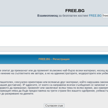
FREE.BG
Взаимопомощ
за безплатен хостинг
FREE.BG
FREE.BG - Регистрация
е опитат да премахнат или да променят възможно най-бързо всеки материал, носещ в
 мнение на съответните им автори, а не на администраторите, модераторите или уебма
плашителен, сексуално-ориентиран или всякакъв друг материал, който нарушава закон
ашия доставчик). IP адресите, от които са направени всички съобщения се записват и
авото да премахват, променят или заключват всяка тема по всяко време, ако намерят
формация няма да бъде предоставяна на трети страни без вашето одобрение, уебмастъ
т до разкриване на данните.