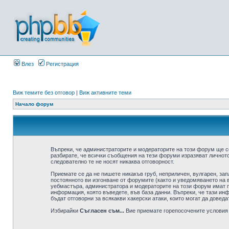
Влез
Регистрация
Виж темите без отговор
|
Виж активните теми
Начало форум
Въпреки, че администраторите и модераторите на този форум ще с
разбирате, че всички съобщения на тези форуми изразяват личното
следователно те не носят никаква отговорност.
Приемате се да не пишете никакъв груб, неприличен, вулгарен, за
постоянното ви изгонване от форумите (както и уведомяването на в
уебмастъра, администратора и модераторите на този форум имат пр
информация, която въведете, във база данни. Въпреки, че тази ин
бъдат отговорни за всякакви хакерски атаки, които могат да доведа
Избирайки
Съгласен съм...
Вие приемате горепосочените условия