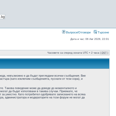
Въпроси/Отговори
Търсене
Дата и час: 06 Авг 2026, 22:01
Часовете са според зоната UTC + 2 часа [
DST
]
реда, невъзможно е да бъдат прегледани всички съобщения. Вие
стъра (като изключим съобщенията, пуснати от тези хора), и
ите. Такова поведение може да доведе до моменталното и
 могат да бъдат използвани в такива случаи. Приемате, че
 за уместно. Като потребител одобрявате записването на всяка
ра, администратора и модераторите на този форум не могат да