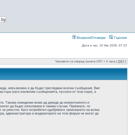
Въпроси/Отговори
Търсене
Дата и час: 10 Авг 2026, 07:23
Часовете са според зоната UTC + 2 часа [
DST
]
реда, невъзможно е да бъдат прегледани всички съобщения. Вие
стъра (като изключим съобщенията, пуснати от тези хора), и
ите. Такова поведение може да доведе до моменталното и
 могат да бъдат използвани в такива случаи. Приемате, че
 за уместно. Като потребител одобрявате записването на всяка
ра, администратора и модераторите на този форум не могат да