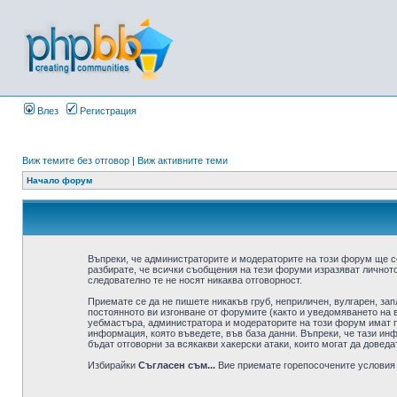
Влез
Регистрация
Виж темите без отговор
|
Виж активните теми
Начало форум
Въпреки, че администраторите и модераторите на този форум ще с
разбирате, че всички съобщения на тези форуми изразяват личното
следователно те не носят никаква отговорност.
Приемате се да не пишете никакъв груб, неприличен, вулгарен, за
постоянното ви изгонване от форумите (както и уведомяването на в
уебмастъра, администратора и модераторите на този форум имат пр
информация, която въведете, във база данни. Въпреки, че тази ин
бъдат отговорни за всякакви хакерски атаки, които могат да доведа
Избирайки
Съгласен съм...
Вие приемате горепосочените условия