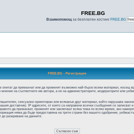
FREE.BG
Взаимопомощ
за безплатен хостинг
FREE.BG
FREE.BG - Регистрация
е опитат да премахнат или да променят възможно най-бързо всеки материал, носещ в
 мнение на съответните им автори, а не на администраторите, модераторите или уебма
плашителен, сексуално-ориентиран или всякакъв друг материал, който нарушава закон
ашия доставчик). IP адресите, от които са направени всички съобщения се записват и
авото да премахват, променят или заключват всяка тема по всяко време, ако намерят
формация няма да бъде предоставяна на трети страни без вашето одобрение, уебмастъ
т до разкриване на данните.