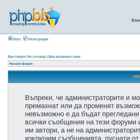
Вза
Влез
Регистрация
Виж темите без отговор
|
Виж активните теми
Начало форум
FRE
Въпреки, че администраторите и мо
премахнат или да променят възмож
невъзможно е да бъдат прегледани 
всички съобщения на тези форуми 
им автори, а не на администратори
изключим съобщенията, пуснати от т