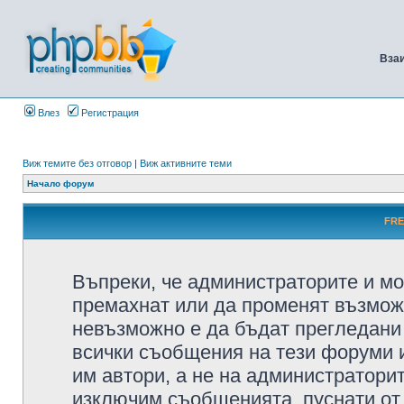
Вза
Влез
Регистрация
Виж темите без отговор
|
Виж активните теми
Начало форум
FRE
Въпреки, че администраторите и мо
премахнат или да променят възмож
невъзможно е да бъдат прегледани 
всички съобщения на тези форуми 
им автори, а не на администратори
изключим съобщенията, пуснати от т