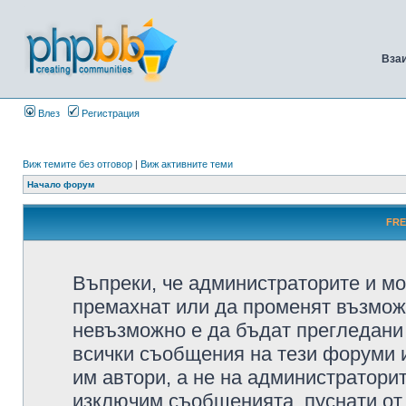
Вза
Влез
Регистрация
Виж темите без отговор
|
Виж активните теми
Начало форум
FRE
Въпреки, че администраторите и мо
премахнат или да променят възмож
невъзможно е да бъдат прегледани 
всички съобщения на тези форуми 
им автори, а не на администратори
изключим съобщенията, пуснати от т