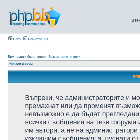
Вза
Влез
Регистрация
Виж темите без отговор
|
Виж активните теми
Начало форум
FRE
Въпреки, че администраторите и мо
премахнат или да променят възмож
невъзможно е да бъдат прегледани 
всички съобщения на тези форуми 
им автори, а не на администратори
изключим съобщенията, пуснати от т