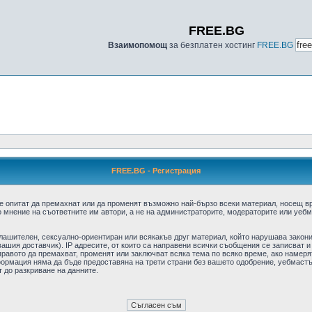
FREE.BG
Взаимопомощ
за безплатен хостинг
FREE.BG
FREE.BG - Регистрация
е опитат да премахнат или да променят възможно най-бързо всеки материал, носещ в
 мнение на съответните им автори, а не на администраторите, модераторите или уебма
плашителен, сексуално-ориентиран или всякакъв друг материал, който нарушава закон
ашия доставчик). IP адресите, от които са направени всички съобщения се записват и
авото да премахват, променят или заключват всяка тема по всяко време, ако намерят
формация няма да бъде предоставяна на трети страни без вашето одобрение, уебмастъ
т до разкриване на данните.