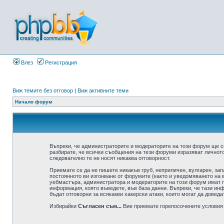
Влез
Регистрация
Виж темите без отговор
|
Виж активните теми
Начало форум
Въпреки, че администраторите и модераторите на този форум ще с
разбирате, че всички съобщения на тези форуми изразяват личното
следователно те не носят никаква отговорност.
Приемате се да не пишете никакъв груб, неприличен, вулгарен, за
постоянното ви изгонване от форумите (както и уведомяването на в
уебмастъра, администратора и модераторите на този форум имат пр
информация, която въведете, във база данни. Въпреки, че тази ин
бъдат отговорни за всякакви хакерски атаки, които могат да доведа
Избирайки
Съгласен съм...
Вие приемате горепосочените условия