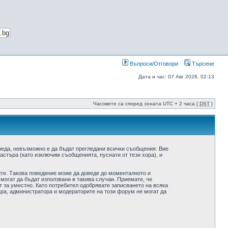
Въпроси/Отговори
Търсене
Дата и час: 07 Авг 2026, 02:13
Часовете са според зоната UTC + 2 часа [
DST
]
реда, невъзможно е да бъдат прегледани всички съобщения. Вие
стъра (като изключим съобщенията, пуснати от тези хора), и
ите. Такова поведение може да доведе до моменталното и
 могат да бъдат използвани в такива случаи. Приемате, че
 за уместно. Като потребител одобрявате записването на всяка
ра, администратора и модераторите на този форум не могат да